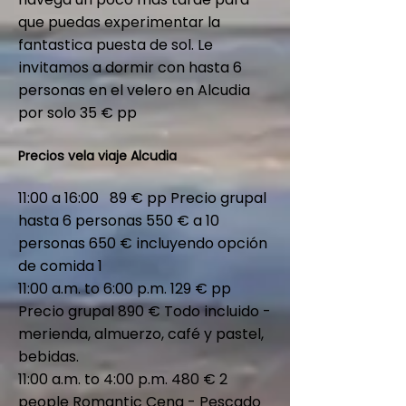
que puedas experimentar la
fantastica puesta de sol. Le
invitamos a dormir con hasta 6
personas en el velero en Alcudia
por solo 35 € pp
Precios vela viaje Alcudia
11:00 a 16:00 89 € pp Precio grupal
hasta 6 personas 550 € a 10
personas 650 € incluyendo opción
de comida 1
11:00 a.m. to 6:00 p.m. 129 € pp
Precio grupal 890 € Todo incluido -
merienda, almuerzo, café y pastel,
bebidas.
11:00 a.m. to 4:00 p.m. 480 € 2
people Romantic Cena - Pescado