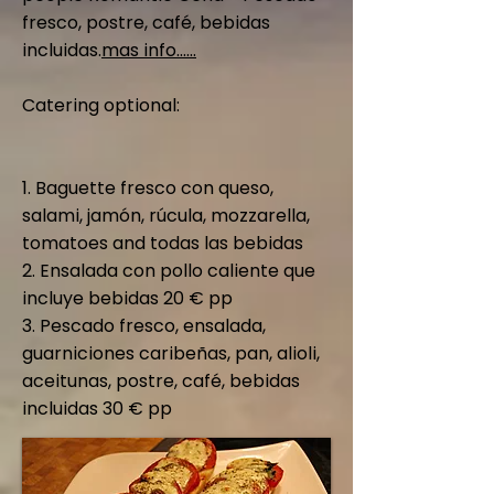
fresco, postre, café, bebidas
incluidas.
mas info......
Catering optional:
1. Baguette fresco con queso,
salami, jamón, rúcula, mozzarella,
tomatoes and todas las bebidas
2. Ensalada con pollo caliente que
incluye bebidas 20 € pp
3. Pescado fresco, ensalada,
guarniciones caribeñas, pan, alioli,
aceitunas, postre, café, bebidas
incluidas 30 € pp