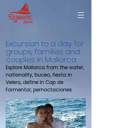
Excursion to a day for
groups, families and
couples in Mallorca
Explore Mallorca from the water,
nationality, buceo, fiesta in
Velero, define in Cap de
Formentor, pernoctaciones.