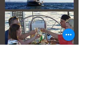
Solitudes de citas
hint !!
Navegue con nosotros en la
bahía de Aubarca, que se
encuentra en una reserva